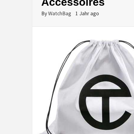
Accessoires
By
WatchBag
1 Jahr ago