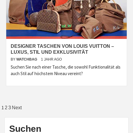
DESIGNER TASCHEN VON LOUIS VUITTON –
LUXUS, STIL UND EXKLUSIVITÄT
BY
WATCHBAG
1 JAHR AGO
Suchen Sie nach einer Tasche, die sowohl Funktionalität als
auch Stil auf höchstem Niveau vereint?
Seitennummerierung
1
2
3
Next
der
Beiträge
Suchen