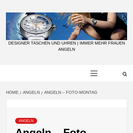
Skip
to
content
DESIGNER TASCHEN UND UHREN | IMMER MEHR FRAUEN
ANGELN
Primary
Menu
HOME
ANGELN
ANGELN – FOTO-MONTAG
ANGELN
Angeln – Foto-