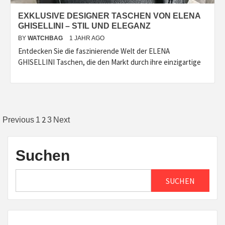
EXKLUSIVE DESIGNER TASCHEN VON ELENA
GHISELLINI – STIL UND ELEGANZ
BY
WATCHBAG
1 JAHR AGO
Entdecken Sie die faszinierende Welt der ELENA
GHISELLINI Taschen, die den Markt durch ihre einzigartige
Seitennummerierung
2
Previous
1
3
Next
der
Beiträge
Suchen
SUCHEN