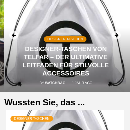
DESIGNER TASCHEN
DESIGNER-TASCHEN VON
TELFAR – DER ULTIMATIVE
LEITFADEN FÜR STILVOLLE
ACCESSOIRES
BY
WATCHBAG
1 JAHR AGO
Wussten Sie, das ...
DESIGNER TASCHEN