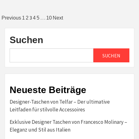
Seitennummerierung
3
…
Previous
1
2
4
5
10
Next
der
Beiträge
Suchen
SUCHEN
Neueste Beiträge
Designer-Taschen von Telfar – Der ultimative
Leitfaden für stilvolle Accessoires
Exklusive Designer Taschen von Francesco Molinary –
Eleganz und Stil aus Italien