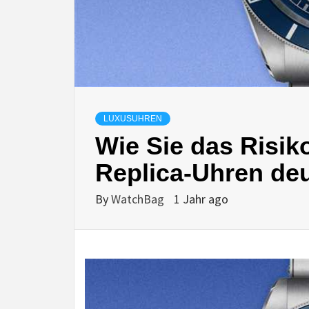
LUXUSUHREN
Wie Sie das Risik
Replica-Uhren deu
By
WatchBag
1 Jahr ago